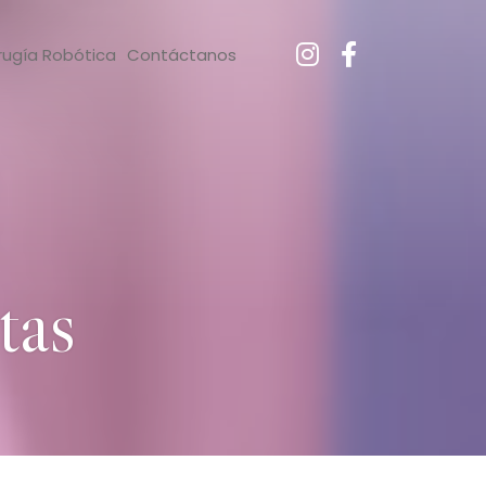
rugía Robótica
Contáctanos
tas