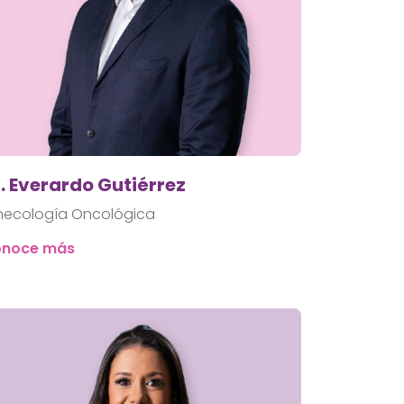
. Everardo Gutiérrez
necología Oncológica
noce más