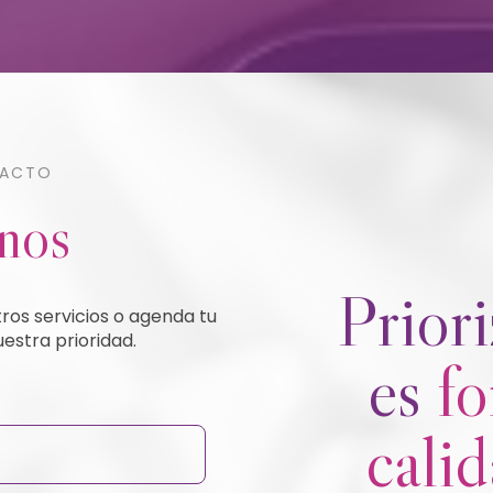
TACTO
nos
Priori
os servicios o agenda tu
uestra prioridad.
es
fo
cali