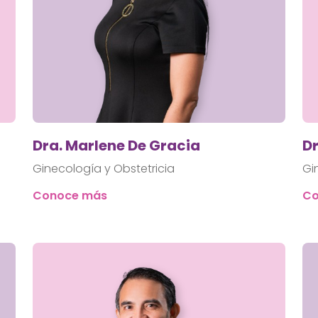
Dra. Marlene De Gracia
Dr
Ginecología y Obstetricia
Gi
Conoce más
Co